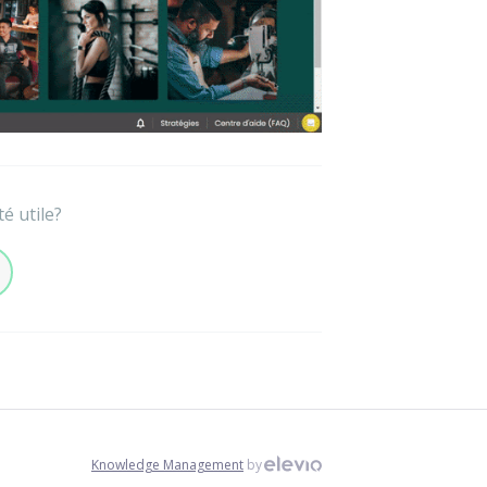
té utile?
Knowledge Management
by