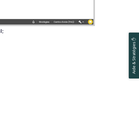
l;
Aide & Stratégies ✋