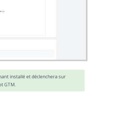
nant installé et déclenchera sur
ipt GTM.