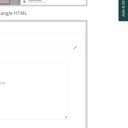
Aide & Stratégies ✋
ectangle HTML